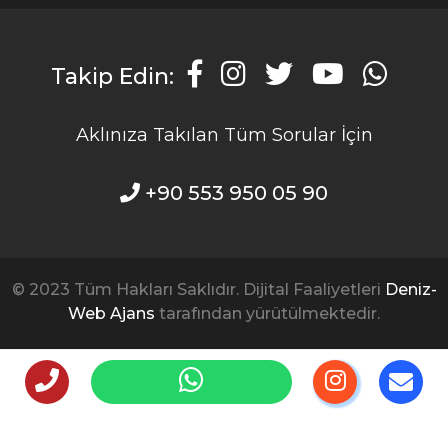
Takip Edin:
Aklınıza Takılan Tüm Sorular İçin
+90 553 950 05 90
© 2023 Tüm Hakları Saklıdır. Dijital Faaliyetleri
Deniz-
Web Ajans
tarafından yürütülmektedir.
Web Sitesi içeriği sadece bilgilendirme amaçlıdır, tanı
ve tedavi için mutlaka doktorunuza başvurunuz.