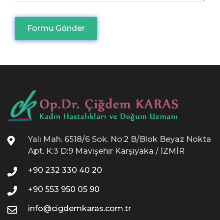
Formu Gönder
Yalı Mah. 6518/6 Sok. No:2 B/Blok Beyaz Nokta
Apt. K:3 D:9 Mavişehir Karşıyaka / İZMİR
+90 232 330 40 20
+90 553 950 05 90
info@cigdemkaras.com.tr